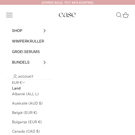
Naar inhoud
ZOMER SALE: TOT 46% KORTING
Ease Cosmetics
Navigatiemenu openen
Zoeken op
Winkel
SHOP
WIMPERKRULLER
GROEI SERUMS
BUNDELS
ACCOUNT
EUR €
Land
Albanië (ALL L)
Australië (AUD $)
België (EUR €)
Bulgarije (EUR €)
Canada (CAD $)