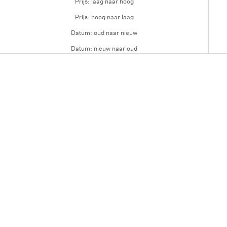
Prijs: laag naar hoog
Prijs: hoog naar laag
Datum: oud naar nieuw
Datum: nieuw naar oud
SAVE 40%
SAVE 13%
Verwarmde Wimperkruller®
Fusion Mascara
Aanbiedingsprijs
Normale prijs
Aanbiedingsprijs
Normale prijs
€39
€65
€35
€40
SAVE 11%
SAVE 26%