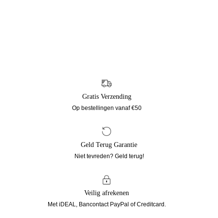
Defined Set
Day & Night Bundel
Aanbiedingsprijs
Normale prijs
Aanbiedingsprijs
Normale prijs
€50
€56
€80
€90
Gratis Verzending
Op bestellingen vanaf €50
Geld Terug Garantie
Niet tevreden? Geld terug!
Veilig afrekenen
Met iDEAL, Bancontact PayPal of Creditcard.