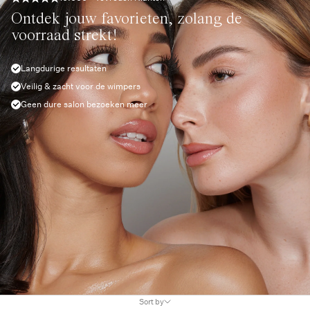
Ontdek jouw favorieten, zolang de
voorraad strekt!
Langdurige resultaten
Veilig & zacht voor de wimpers
Geen dure salon bezoeken meer
Sort by