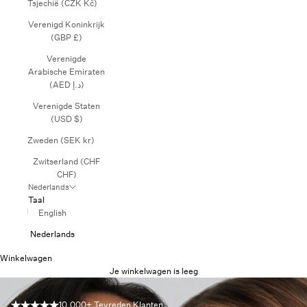
Tsjechië (CZK Kč)
Verenigd Koninkrijk
(GBP £)
Verenigde
Arabische Emiraten
(AED د.إ)
Verenigde Staten
(USD $)
Zweden (SEK kr)
Zwitserland (CHF
CHF)
Nederlands
Taal
English
Nederlands
Winkelwagen
Je winkelwagen is leeg
10.000+ Tevreden Klanten